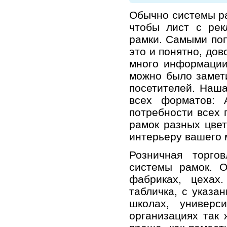
Обычно
системы р
чтобы лист с рек
рамки
. Самыми по
это и понятно, до
много информации
можно было замети
посетителей. Наш
всех форматов: 
потребности всех 
рамок
разных цвет
интерьеру вашего 
Розничная торго
системы рамок
. 
фабриках, цеха
табличка
, с указа
школах, универс
организациях так