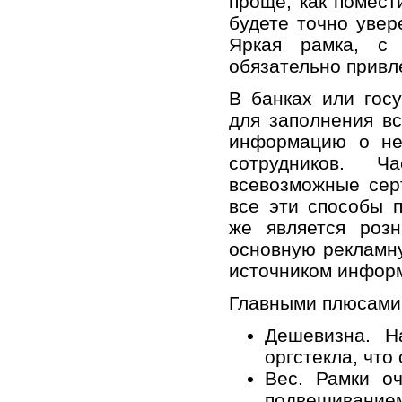
проще, как помес
будете точно увер
Яркая
рамка
, с 
обязательно привл
В банках или гос
для заполнения в
информацию о не
сотрудников. 
всевозможные сер
все эти способы 
же является роз
основную рекламн
источником инфор
Главными плюсам
Дешевизна. 
оргстекла
, что
Вес.
Рамки
оч
подвешиванием