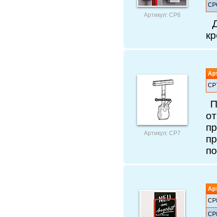
СР
Артикул: СР6
Д
кр
Ар
СР
П
о
п
Артикул: СР7
п
по
Ар
СР
СР