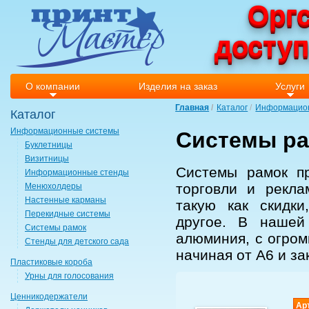
Оргс
досту
О компании
Изделия на заказ
Услуги
Главная
Каталог
Информацио
Каталог
Информационные системы
Системы р
Буклетницы
Визитницы
Системы рамок
пр
Информационные стенды
торговли и рекл
Менюхолдеры
Настенные карманы
такую как скидки
Перекидные системы
другое. В наше
Системы рамок
алюминия, с огро
Стенды для детского сада
начиная от А6 и за
Пластиковые короба
Урны для голосования
Ценникодержатели
Ар