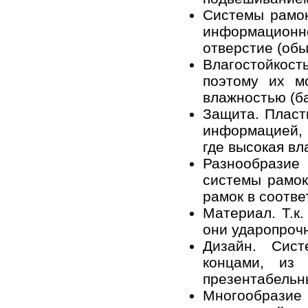
Системы рамо
информацион
отверстие (обы
Влагостойкос
поэтому их м
влажностью (ба
Защита. Плас
информацией, ч
где высокая вл
Разнообразие
системы рамо
рамок
в соотве
Материал. Т.к
они ударопроч
Дизайн.
Сист
концами, и
презентабельн
Многообразие