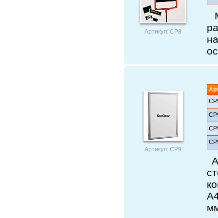
М
р
Артикул: СР8
н
ос
Ар
СР
СР
СР
СР
Артикул: СР9
А
ст
к
А
мм