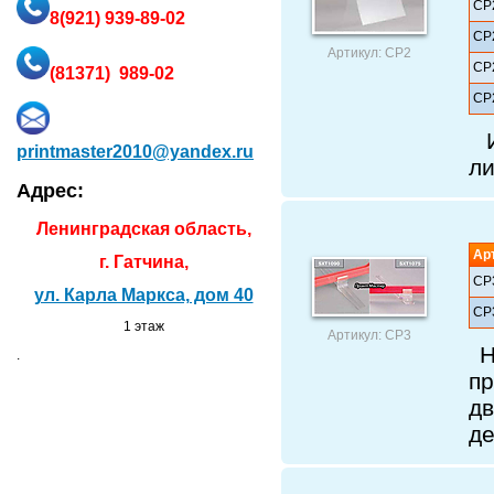
СР
8
(921) 939-89-02
СР
Артикул: СР2
СР
(81371) 989-02
СР
И
printmaster2010@yandex.ru
ли
Адрес:
Ленинградская область,
Ар
г. Гатчина,
СР
ул. Карла Маркса, дом 40
СР
1 этаж
Артикул: СР3
Н
.
п
д
де