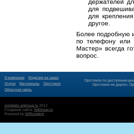
держателей
д
для подвешив
для креплени
другое.
Более подробную
по телефону или
Мастер
» всегда г
вопрос.
О компании
Изделия на заказ
Оргстекло по доступным цен
Услуги
Материалы
Оргстекло
Оргстекло не дорого. Ор
Обратная связь
orgsteklo.artgroup.ru
2012
Создание сайта:
ArtGroup.ru
Powered by
VARcontent