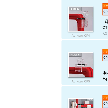
Ар
СР
Д
с
ко
Артикул: СР4
Ар
СР
Д
Ф
В
Артикул: СР5
Ар
СР