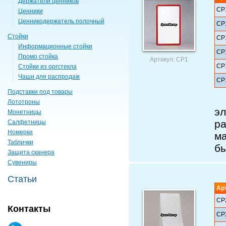
Держатели ценников
СР
Ценники
Ценникодержатель полочный
СР
Стойки
СР
Информационные стойки
СР
Промо стойка
Артикул: СР1
СР
Стойки из оргстекла
Чаши для распродаж
СР
Подставки под товары
Р
Лототроны
э
Монетницы
р
Салфетницы
Номерки
м
Таблички
бы
Защита сканера
Сувениры
Статьи
Ар
СР
Контакты
СР