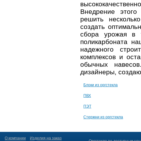
высококачестве
Внедрение этого 
решить нескольк
создать оптималь
сбора урожая в 
поликарбоната
наш
надежного строи
комплексов и ост
обычных навесо
дизайнеры, создаю
Блоки из оргстекла
ПВХ
ПЭТ
Стержни из оргстекла
О компании
Изделия на заказ
Оргстекло по доступным цен