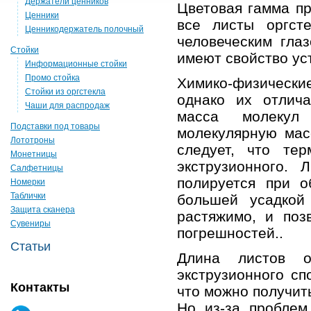
Держатели ценников
Цветовая гамма пр
Ценники
все
листы оргсте
Ценникодержатель полочный
человеческим гла
Стойки
имеют свойство ус
Информационные стойки
Промо стойка
Химико-физически
Стойки из оргстекла
однако их отлича
Чаши для распродаж
масса молеку
Подставки под товары
молекулярную мас
Лототроны
следует, что те
Монетницы
экструзионного.
Салфетницы
полируется при о
Номерки
Таблички
большей усадкой
Защита сканера
растяжимо, и поз
Сувениры
погрешностей..
Статьи
Длина
листов о
экструзионного сп
Контакты
что можно получить
Но из-за проблем