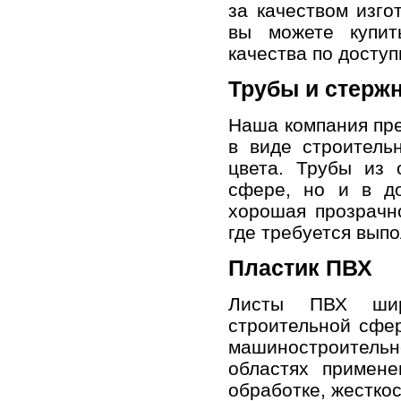
за качеством изго
вы можете
купит
качества по досту
Трубы и стерж
Наша
компания
пре
в виде строитель
цвета.
Трубы из о
сфере, но и в до
хорошая прозрачно
где требуется вып
Пластик ПВХ
Листы ПВХ широ
строительной сфер
машиностроитель
областях примене
обработке, жестко