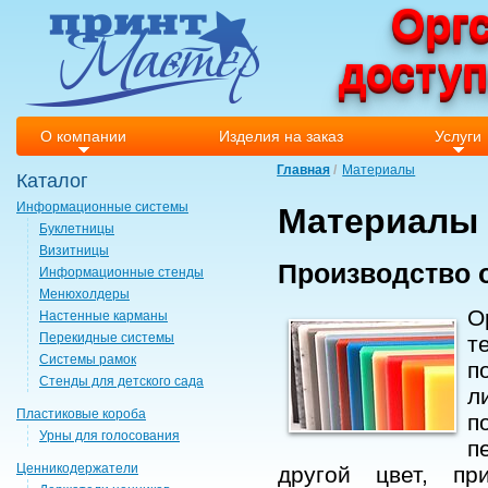
Оргс
досту
О компании
Изделия на заказ
Услуги
Главная
Материалы
Каталог
Информационные системы
Материалы
Буклетницы
Визитницы
Производство 
Информационные стенды
Менюхолдеры
О
Настенные карманы
Перекидные системы
т
Системы рамок
п
Стенды для детского сада
л
Пластиковые короба
п
Урны для голосования
п
Ценникодержатели
другой цвет, пр