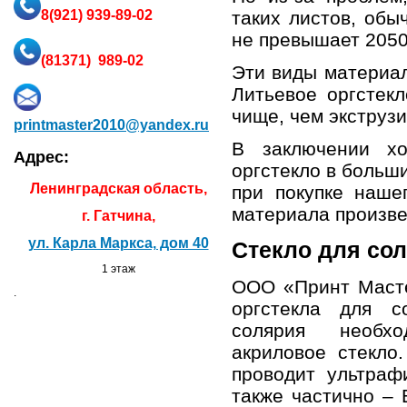
8
(921) 939-89-02
таких листов, обы
не превышает 2050
(81371) 989-02
Эти виды материал
Литьевое
оргстекл
чище, чем экструз
printmaster2010@yandex.ru
В заключении хо
Адрес:
оргстекло
в больши
Ленинградская область,
при покупке наш
материала произв
г. Гатчина,
ул. Карла Маркса, дом 40
Стекло для со
1 этаж
ООО «
Принт Маст
.
оргстекл
а для со
солярия необхо
акриловое стекло
проводит ультраф
также частично –