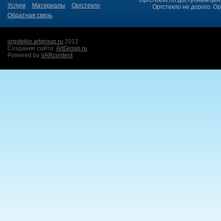
Услуги
Материалы
Оргстекло
Оргстекло не дорого. Ор
Обратная связь
orgsteklo.artgroup.ru
2012
Создание сайта:
ArtGroup.ru
Powered by
VARcontent